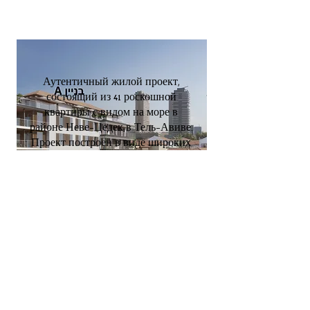
Аутентичный жилой проект,
состоящий из 41 роскошной
квартиры с видом на море в
районе Неве-Цедек в Тель-Авиве.
Проект построен в виде широких
уровней и характеризуется
просторными и чрезвычайно
функциональными квартирами.
Комплекс раввина Кука
Тель-Авив